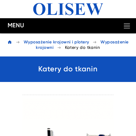
MENU
Wyposażenie krojowni i plotery
Wyposażenie
krojowni
Katery do tkanin
Katery do tkanin