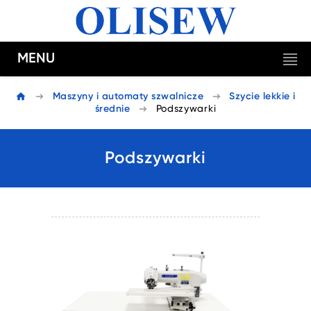
MENU
Maszyny i automaty szwalnicze
Szycie lekkie i
średnie
Podszywarki
Podszywarki