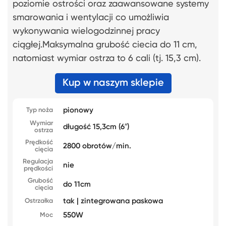
poziomie ostrości oraz zaawansowane systemy
smarowania i wentylacji co umożliwia
wykonywania wielogodzinnej pracy
ciągłej.Maksymalna grubość ciecia do 11 cm,
natomiast wymiar ostrza to 6 cali (tj. 15,3 cm).
Kup w naszym sklepie
pionowy
Typ noża
Wymiar
długość 15,3cm (6″)
ostrza
Prędkość
2800 obrotów/min.
cięcia
Regulacja
nie
prędkości
Grubość
do 11cm
cięcia
tak | zintegrowana paskowa
Ostrzałka
550W
Moc