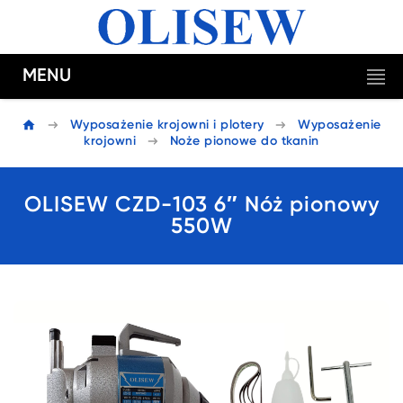
MENU
Wyposażenie krojowni i plotery
Wyposażenie
krojowni
Noże pionowe do tkanin
OLISEW CZD-103 6″ Nóż pionowy
550W