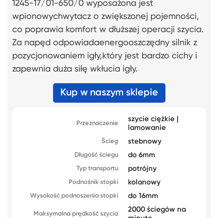
1245-17/01-650/0 wyposażona jest
wpionowychwytacz o zwiększonej pojemności,
co poprawia komfort w dłuższej operacji szycia.
Za napęd odpowiadaenergooszczędny silnik z
pozycjonowaniem igły,który jest bardzo cichy i
zapewnia duża siłę wkłucia igły.
Kup w naszym sklepie
szycie ciężkie |
Przeznaczenie
lamowanie
stebnowy
Ścieg
do 6mm
Długość ściegu
potrójny
Typ transportu
kolanowy
Podnośnik stopki
do 16mm
Wysokość podnoszenia stopki
2000 ściegów na
Maksymalna prędkość szycia