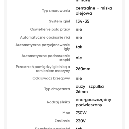
minutę
centralne – miska
Typ smarowania
olejowa
134-35
System igieł
nie
Oświetlenie pola pracy
nie
Automatyczne obcinanie nici
Automatyczne pozycjonowanie
tak
igły
Automatyczne podnoszenie
nie
stopki
Przestrzeń pomiędzy igielnicą a
260mm
ramieniem maszyny
nie
Odkrawacz brzegowy
duży | szpulka
Typ chwytacza
26mm
energooszczędny
Rodzaj silnika
podwieszany
750W
Moc
230V
Zasilanie