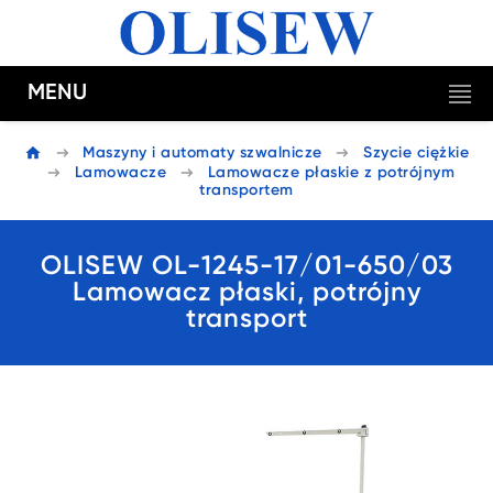
MENU
Maszyny i automaty szwalnicze
Szycie ciężkie
Lamowacze
Lamowacze płaskie z potrójnym
transportem
OLISEW OL-1245-17/01-650/03
Lamowacz płaski, potrójny
transport