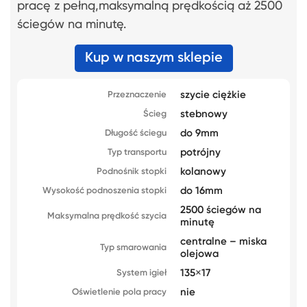
pracę z pełną,maksymalną prędkością aż 2500
ściegów na minutę.
Kup w naszym sklepie
szycie ciężkie
Przeznaczenie
stebnowy
Ścieg
do 9mm
Długość ściegu
potrójny
Typ transportu
kolanowy
Podnośnik stopki
do 16mm
Wysokość podnoszenia stopki
2500 ściegów na
Maksymalna prędkość szycia
minutę
centralne – miska
Typ smarowania
olejowa
135×17
System igieł
nie
Oświetlenie pola pracy