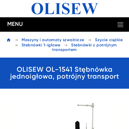
MENU
Maszyny i automaty szwalnicze
Szycie ciężkie
Stebnówki 1-igłowe
Stebnówki z potrójnym
transportem
OLISEW OL-1541 Stębnówka
jednoigłowa, potrójny transport