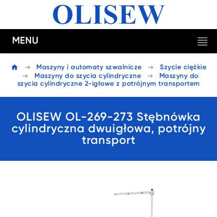
MENU
Maszyny i automaty szwalnicze
Szycie ciężkie
Maszyny do szycia cylindryczne
Maszyny do
szycia cylindryczne 2-igłowe z potrójnym transportem
OLISEW OL-269-273 Stębnówka
cylindryczna dwuigłowa, potrójny
transport