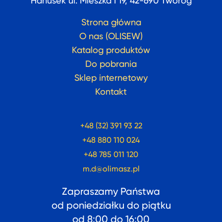
Hanusek ul. Mieszka I 19, 42-690 Tworóg
Strona główna
O nas (OLISEW)
Katalog produktów
Do pobrania
Sklep internetowy
Kontakt
+48 (32) 391 93 22
+48 880 110 024
+48 785 011 120
m.d@olimasz.pl
Zapraszamy Państwa
od poniedziałku do piątku
od
8:00
do
16:00