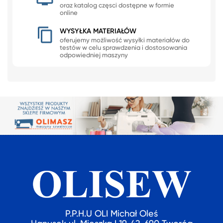
oraz katalog częsci dostępne w formie
online
WYSYŁKA MATERIAŁÓW
oferujemy możliwość wysyłki materiałów do
testów w celu sprawdzenia i dostosowania
odpowiedniej maszyny
P.P.H.U OLI Michał Oleś