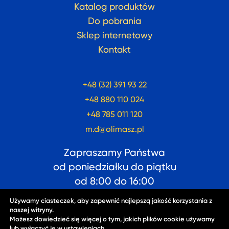
Katalog produktów
Do pobrania
Sklep internetowy
Kontakt
+48 (32) 391 93 22
+48 880 110 024
+48 785 011 120
m.d@olimasz.pl
Zapraszamy Państwa
od poniedziałku do piątku
od
8:00
do
16:00
Używamy ciasteczek, aby zapewnić najlepszą jakość korzystania z
naszej witryny.
Możesz dowiedzieć się więcej o tym, jakich plików cookie używamy
lub wyłączyć je w
ustawieniach
.