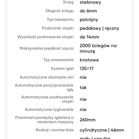
stebnowy
Ścieg
do 6mm
Długość ściegu
potrójny
Typ transportu
pedałowy | ręczny
Podnośnik stopki
do 14mm
Wysokość podnoszenia stopki
2000 ściegów na
Maksymalna prędkość szycia
minutę
knotowe
Typ smarowania
135×17
System igieł
nie
Automatyczne obcinanie nici
Automatyczne pozycjonowanie
tak
igły
Automatyczne podnoszenie
nie
stopki
nie
Automatyczne ryglowanie
Przestrzeń pomiędzy igielnicą a
260mm
ramieniem maszyny
cylindryczne | 46mm
Rodzaj i rozmiar łoża
mały | szpulka