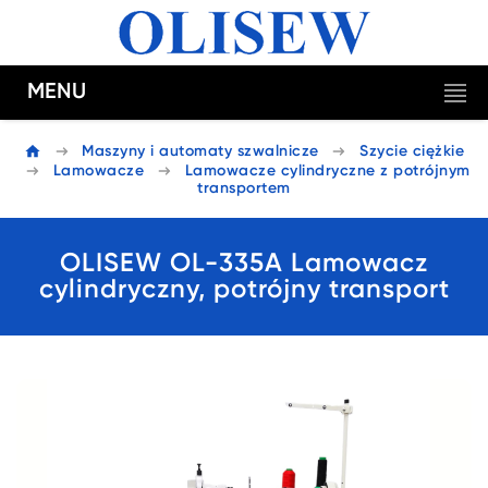
MENU
Maszyny i automaty szwalnicze
Szycie ciężkie
Lamowacze
Lamowacze cylindryczne z potrójnym
transportem
OLISEW OL-335A Lamowacz
cylindryczny, potrójny transport