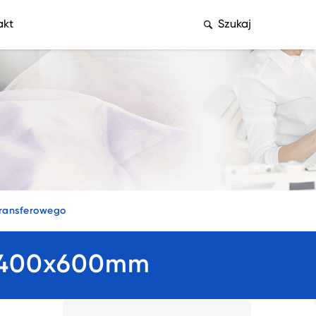
akt
Szukaj
transferowego
 400x600mm