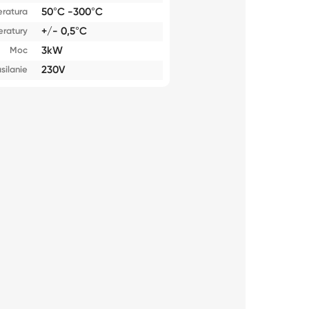
50°C -300°C
ratura
+/- 0,5°C
ratury
3kW
Moc
230V
silanie