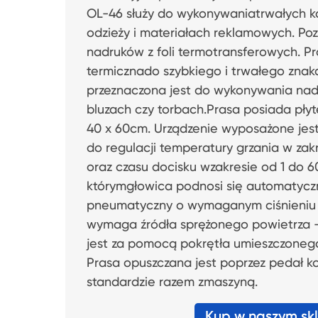
OL-46 służy do wykonywaniatrwałych 
odzieży i materiałach reklamowych. P
nadruków z foli termotransferowych. P
termicznado szybkiego i trwałego znako
przeznaczona jest do wykonywania nad
bluzach czy torbach.Prasa posiada pł
40 x 60cm. Urządzenie wyposażone jest
do regulacji temperatury grzania w za
oraz czasu docisku wzakresie od 1 do 6
którymgłowica podnosi się automatyczni
pneumatyczny o wymaganym ciśnieniu 
wymaga źródła sprężonego powietrza 
jest za pomocą pokrętła umieszczoneg
Prasa opuszczana jest poprzez pedał ko
standardzie razem zmaszyną.
Kup w naszym sk