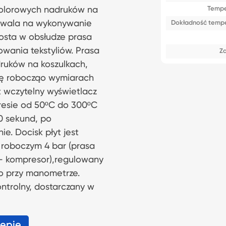
kolorowych nadruków na
Tempe
ozwala na wykonywanie
Dokładność tempe
rosta w obsłudze prasa
wania tekstyliów. Prasa
Za
ruków na koszulkach,
ytę robocząo wymiarach
 wczytelny wyświetlacz
kresie od 50ºC do 300ºC
0 sekund, po
e. Docisk płyt jest
roboczym 4 bar (prasa
– kompresor),regulowany
o przy manometrze.
ntrolny, dostarczany w
lepie