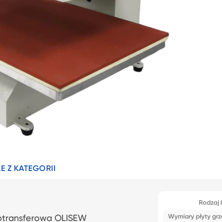
E Z KATEGORII
Rodzaj k
Wymiary płyty gr
otransferowa OLISEW