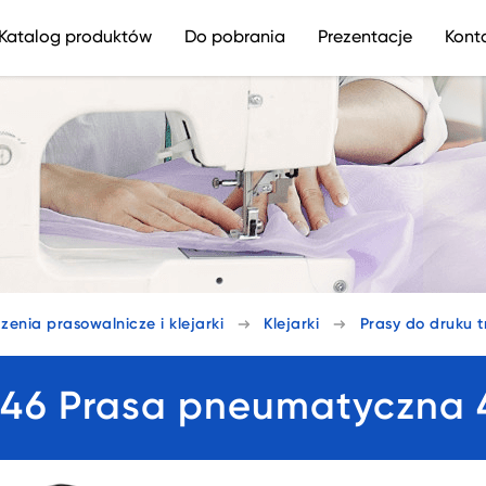
Katalog produktów
Do pobrania
Prezentacje
Kont
zenia prasowalnicze i klejarki
Klejarki
Prasy do druku 
-46 Prasa pneumatyczna