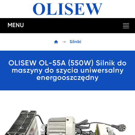
MENU
Silniki
OLISEW OL-55A (550W) Silnik do
maszyny do szycia uniwersalny
energooszczędny