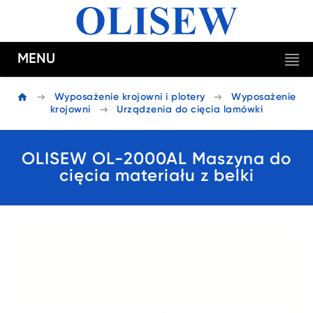
MENU
Wyposażenie krojowni i plotery
Wyposażenie
krojowni
Urządzenia do cięcia lamówki
OLISEW OL-2000AL Maszyna do
cięcia materiału z belki