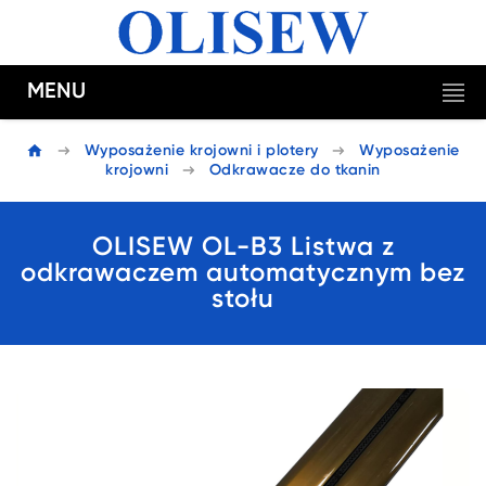
MENU
Wyposażenie krojowni i plotery
Wyposażenie
krojowni
Odkrawacze do tkanin
OLISEW OL-B3 Listwa z
odkrawaczem automatycznym bez
stołu