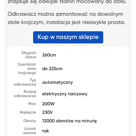
znajduje się odwijak tkanin mocowany do stołu.
Odkrawacz można zamontować na dowolnym
stole krojczym, instalacja jest niezwykle prosta.
Kup w naszym sklepie
Długość
260cm
listew
Szerokość
do 225cm
stołu
krojczego
Typ
automatyczny
odkrawacza
Rodzaj
elektryczny tarczowy
odkrawacza
200W
Moc
230V
Napięcie
12000 obrotów na minutę
Obroty
Licznik
tak
warstw