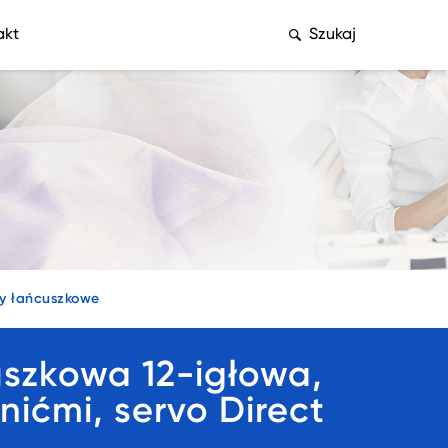
akt
Szukaj
y łańcuszkowe
zkowa 12-igłowa,
ićmi, servo Direct