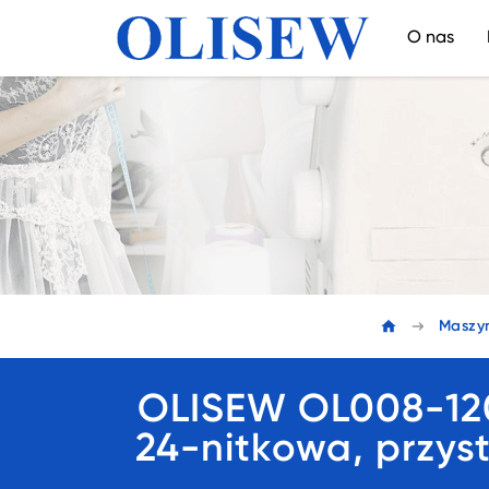
O nas
Maszyn
OLISEW OL008-12
24-nitkowa, przys