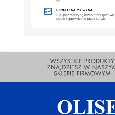
ręki
KOMPLETNA MASZYNA
kupujesz maszynę kompletną, gotową
szycia i sprawdzoną przez serwis