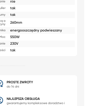
nie
anie
tak
uller
tak
gumy
cą a
260mm
zyny
energooszczędny podwieszany
lnika
550W
Moc
230V
anie
tak
ości
PROSTE ZWROTY
do 14 dni
NAJLEPSZA OBSŁUGA
gwarantujemy kompleksowe doradztwo i