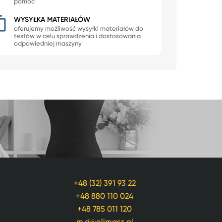
pomoc
WYSYŁKA MATERIAŁÓW
oferujemy możliwość wysyłki materiałów do
testów w celu sprawdzenia i dostosowania
odpowiedniej maszyny
+48 (32) 391 93 22
+48 880 110 024
+48 785 011 120