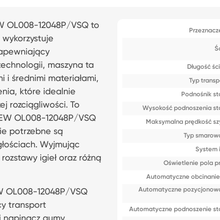
EW OL008-12048P/VSQ to
Przeznacz
 wykorzystuje
Ś
zapewniający
 technologii, maszyna ta
Długość śc
i i średnimi materiałami,
Typ transp
nia, które idealnie
Podnośnik st
 rozciągliwości. To
Wysokość podnoszenia st
ISEW OL008-12048P/VSQ
Maksymalna prędkość sz
ie potrzebne są
Typ smarow
głościach. Wyjmując
System i
rozstawy igieł oraz różną
Oświetlenie pola p
Automatyczne obcinanie 
Automatyczne pozycjonow
EW OL008-12048P/VSQ
y transport
Automatyczne podnoszenie st
i napinacz gumy.