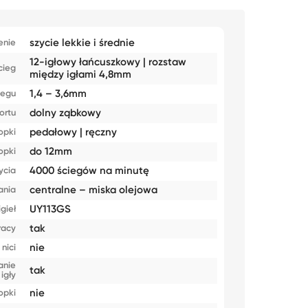
szycie lekkie i średnie
enie
12-igłowy łańcuszkowy | rozstaw
cieg
między igłami 4,8mm
1,4 – 3,6mm
iegu
dolny ząbkowy
ortu
pedałowy | ręczny
opki
do 12mm
opki
4000 ściegów na minutę
ycia
centralne – miska olejowa
ania
UY113GS
gieł
tak
racy
nie
nici
anie
tak
igły
nie
opki