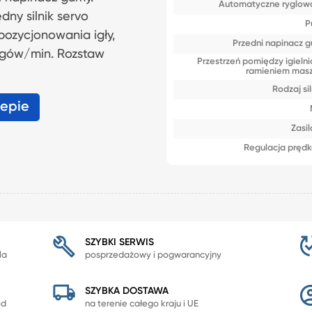
Automatyczne ryglow
ny silnik servo
P
ozycjonowania igły,
Przedni napinacz 
egów/min. Rozstaw
Przestrzeń pomiędzy igielni
ramieniem mas
Rodzaj si
lepie
Zasil
Regulacja prędk
SZYBKI SERWIS
la
posprzedażowy i pogwarancyjny
SZYBKA DOSTAWA
od
na terenie całego kraju i UE