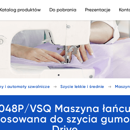
Katalog produktów
Do pobrania
Prezentacje
Kont
y i automaty szwalnicze
Szycie lekkie i średnie
Maszyn
048P/VSQ Maszyna łańcus
tosowana do szycia gumon