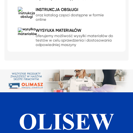
INSTRUKCJA OBSŁUGI
oraz katalog częsci dostępne w formie
online
WYSYŁKA MATERIAŁÓW
oferujemy możliwość wysyłki materiałów do
testów w celu sprawdzenia i dostosowania
odpowiedniej maszyny