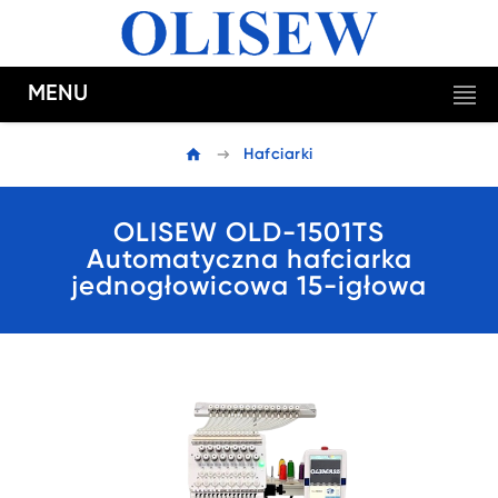
MENU
Hafciarki
OLISEW OLD-1501TS
Automatyczna hafciarka
jednogłowicowa 15-igłowa