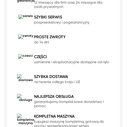
12 miesięcy dla firm oraz 24 miesiące dla
osób prywatnych
SZYBKI SERWIS
posprzedażowy i pogwarancyjny
PROSTE ZWROTY
do 14 dni
CZĘŚCI
zamienne i eksploatacyjne dostępne od ręki
SZYBKA DOSTAWA
na terenie całego kraju i UE
NAJLEPSZA OBSŁUGA
gwarantujemy kompleksowe doradztwo i
pomoc
KOMPLETNA MASZYNA
kupujesz maszynę kompletną, gotową do
szycia i sprawdzoną przez serwis