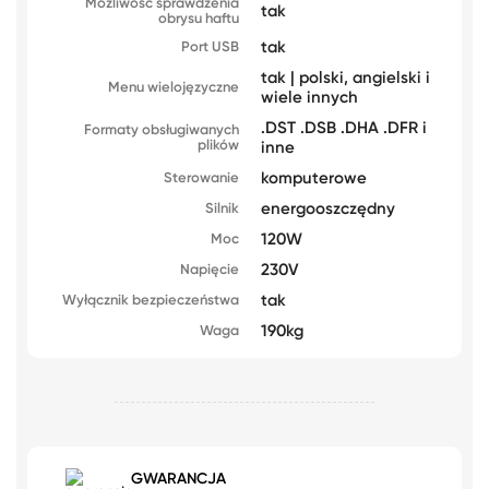
Możliwość sprawdzenia
tak
obrysu haftu
tak
Port USB
tak | polski, angielski i
Menu wielojęzyczne
wiele innych
.DST .DSB .DHA .DFR i
Formaty obsługiwanych
plików
inne
komputerowe
Sterowanie
energooszczędny
Silnik
120W
Moc
230V
Napięcie
tak
Wyłącznik bezpieczeństwa
190kg
Waga
GWARANCJA