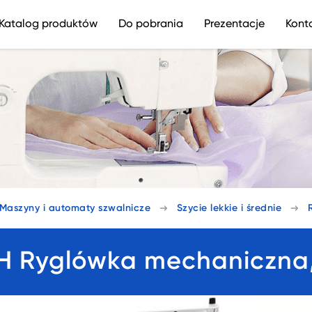
Katalog produktów
Do pobrania
Prezentacje
Kont
Maszyny i automaty szwalnicze
Szycie lekkie i średnie
 Ryglówka mechaniczna, s