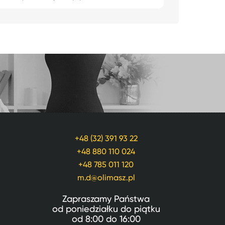
+48 (32) 391 93 22
+48 880 110 024
+48 785 011 120
m.d@olimasz.pl
Zapraszamy Państwa
od poniedziałku do piątku
od
8:00
do
16:00