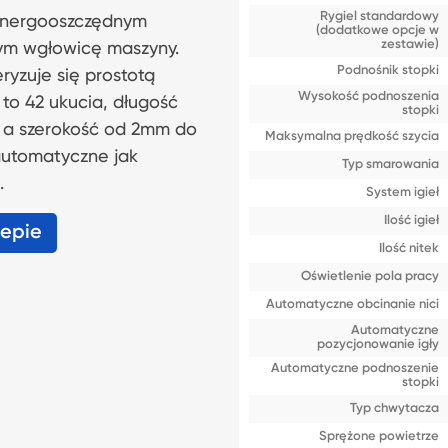
Rygiel standardowy
energooszczędnym
(dodatkowe opcje w
zestawie)
nym wgłowicę maszyny.
Podnośnik stopki
yzuje się prostotą
Wysokość podnoszenia
to 42 ukucia, długość
stopki
 a szerokość od 2mm do
Maksymalna prędkość szycia
utomatyczne jak
Typ smarowania
.
System igieł
Ilość igieł
lepie
Ilość nitek
Oświetlenie pola pracy
Automatyczne obcinanie nici
Automatyczne
pozycjonowanie igły
Automatyczne podnoszenie
stopki
Typ chwytacza
Sprężone powietrze