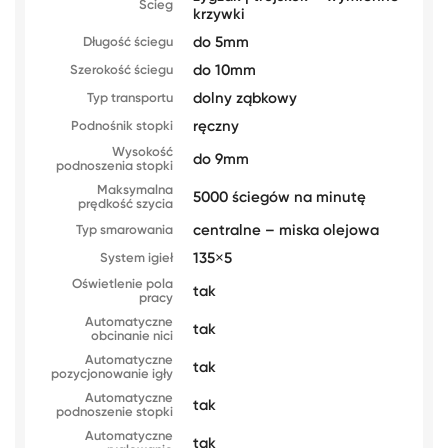
Ścieg
krzywki
do 5mm
Długość ściegu
do 10mm
Szerokość ściegu
dolny ząbkowy
Typ transportu
ręczny
Podnośnik stopki
Wysokość
do 9mm
podnoszenia stopki
Maksymalna
5000 ściegów na minutę
prędkość szycia
centralne – miska olejowa
Typ smarowania
135×5
System igieł
Oświetlenie pola
tak
pracy
Automatyczne
tak
obcinanie nici
Automatyczne
tak
pozycjonowanie igły
Automatyczne
tak
podnoszenie stopki
Automatyczne
tak