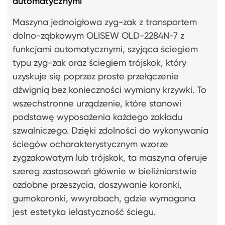
automatycznymi
Maszyna jednoigłowa zyg-zak z transportem
dolno-ząbkowym OLISEW OLD-2284N-7 z
funkcjami automatycznymi, szyjąca ściegiem
typu zyg-zak oraz ściegiem trójskok, który
uzyskuje się poprzez proste przełączenie
dźwignią bez konieczności wymiany krzywki. To
wszechstronne urządzenie, które stanowi
podstawę wyposażenia każdego zakładu
szwalniczego. Dzięki zdolności do wykonywania
ściegów ocharakterystycznym wzorze
zygzakowatym lub trójskok, ta maszyna oferuje
szereg zastosowań głównie w bieliźniarstwie
ozdobne przeszycia, doszywanie koronki,
gumokoronki, wwyrobach, gdzie wymagana
jest estetyka ielastyczność ściegu.