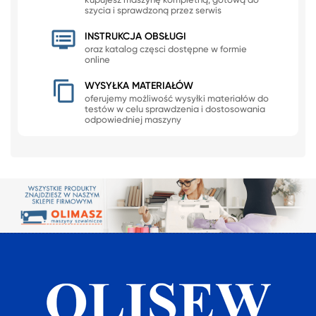
kupujesz maszynę kompletną, gotową do
szycia i sprawdzoną przez serwis
INSTRUKCJA OBSŁUGI
oraz katalog częsci dostępne w formie
online
WYSYŁKA MATERIAŁÓW
oferujemy możliwość wysyłki materiałów do
testów w celu sprawdzenia i dostosowania
odpowiedniej maszyny