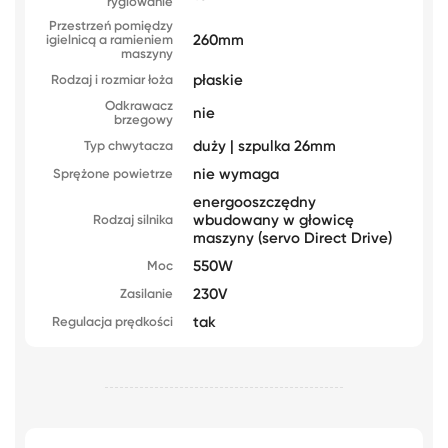
ryglowanie
Przestrzeń pomiędzy
260mm
igielnicą a ramieniem
maszyny
płaskie
Rodzaj i rozmiar łoża
Odkrawacz
nie
brzegowy
duży | szpulka 26mm
Typ chwytacza
nie wymaga
Sprężone powietrze
energooszczędny
wbudowany w głowicę
Rodzaj silnika
maszyny (servo Direct Drive)
550W
Moc
230V
Zasilanie
tak
Regulacja prędkości