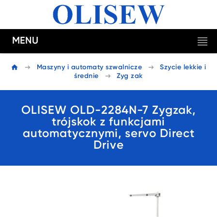
MENU
Maszyny i automaty szwalnicze
Szycie lekkie i
średnie
Zyg zak
OLISEW OLD-2284N-7 Zygzak,
trójskok z funkcjami
automatycznymi, servo Direct
Drive