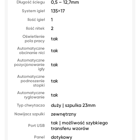
0,5 – 12,7mm
Długość ściegu
135×17
System igieł
1
Ilość igieł
2
Ilość nitek
Oświetlenie
tak
pola pracy
Automatyczne
tak
obcinanie nici
Automatyczne
tak
pozycjonowanie
igły
Automatyczne
tak
podnoszenie
stopki
Automatyczne
tak
ryglowanie
duży | szpulka 23mm
Typ chwytacza
zewnętrzny
Nawijacz szpulki
tak | możliwość szybkiego
Port USB
transferu wzorów
dotykowy
Panel