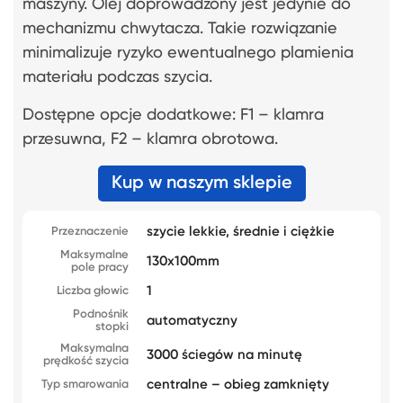
maszyny. Olej doprowadzony jest jedynie do
mechanizmu chwytacza. Takie rozwiązanie
minimalizuje ryzyko ewentualnego plamienia
materiału podczas szycia.
Dostępne opcje dodatkowe: F1 – klamra
przesuwna, F2 – klamra obrotowa.
Kup w naszym sklepie
szycie lekkie, średnie i ciężkie
Przeznaczenie
Maksymalne
130x100mm
pole pracy
1
Liczba głowic
Podnośnik
automatyczny
stopki
Maksymalna
3000 ściegów na minutę
prędkość szycia
centralne – obieg zamknięty
Typ smarowania