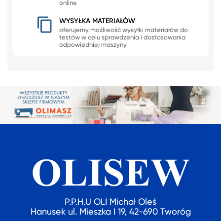
online
WYSYŁKA MATERIAŁÓW
oferujemy możliwość wysyłki materiałów do
testów w celu sprawdzenia i dostosowania
odpowiedniej maszyny
P.P.H.U OLI Michał Oleś
Hanusek ul. Mieszka I 19, 42-690 Tworóg