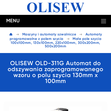
MENU
Maszyny i automaty szwalnicze
Automaty
programowalne z polem szycia
Małe pole szycia
100x100mm, 130x100mm, 220x100mm, 300x200mm,
500x200mm
OLISEW OLD-311G Automat do
odszywania zaprogramowanego
wzoru o polu szycia 130mm x
100mm