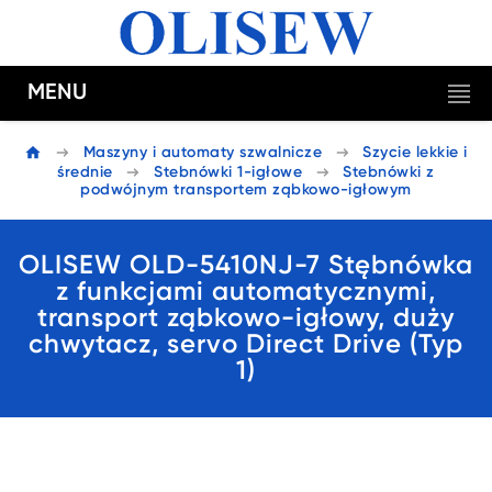
MENU
Maszyny i automaty szwalnicze
Szycie lekkie i
średnie
Stebnówki 1-igłowe
Stebnówki z
podwójnym transportem ząbkowo-igłowym
OLISEW OLD-5410NJ-7 Stębnówka
z funkcjami automatycznymi,
transport ząbkowo-igłowy, duży
chwytacz, servo Direct Drive (Typ
1)