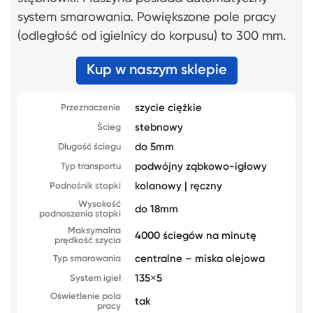
system smarowania. Powiększone pole pracy
(odległość od igielnicy do korpusu) to 300 mm.
Kup w naszym sklepie
szycie ciężkie
Przeznaczenie
stebnowy
Ścieg
do 5mm
Długość ściegu
podwójny ząbkowo-igłowy
Typ transportu
kolanowy | ręczny
Podnośnik stopki
Wysokość
do 18mm
podnoszenia stopki
Maksymalna
4000 ściegów na minutę
prędkość szycia
centralne – miska olejowa
Typ smarowania
135×5
System igieł
Oświetlenie pola
tak
pracy