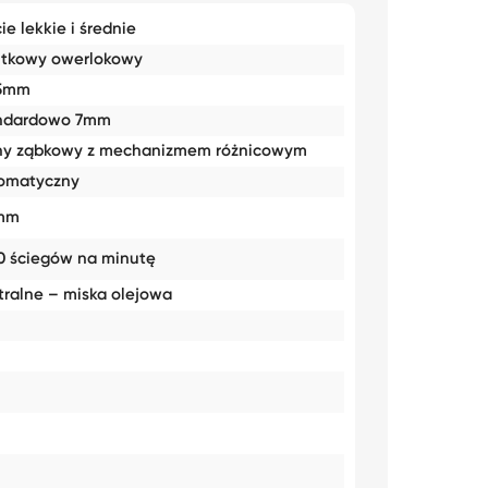
ie lekkie i średnie
itkowy owerlokowy
5mm
ndardowo 7mm
ny ząbkowy z mechanizmem różnicowym
omatyczny
mm
0 ściegów na minutę
tralne – miska olejowa