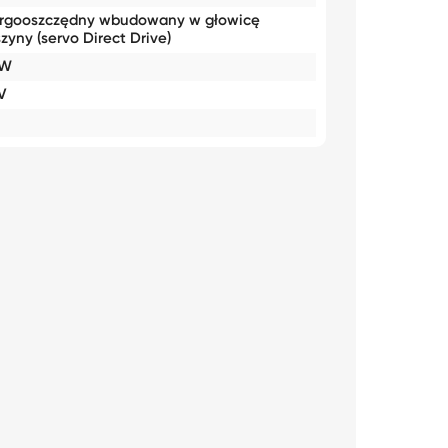
rgooszczędny wbudowany w głowicę
zyny (servo Direct Drive)
0W
V