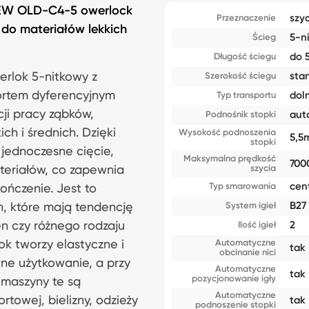
SEW OLD-C4-5 owerlock
szyc
Przeznaczenie
do materiałów lekkich
5-n
Ścieg
do 
Długość ściegu
rlok 5-nitkowy z
sta
Szerokość ściegu
ortem dyferencyjnym
dol
Typ transportu
ji pracy ząbków,
aut
Podnośnik stopki
ch i średnich. Dzięki
Wysokość podnoszenia
5,5
stopki
ą jednoczesne cięcie,
Maksymalna prędkość
700
teriałów, co zapewnia
szycia
cen
Typ smarowania
ończenie. Jest to
B27
in, które mają tendencję
System igieł
len czy różnego rodzaju
2
Ilość igieł
k tworzy elastyczne i
Automatyczne
tak
obcinanie nici
ne użytkowanie, a przy
Automatyczne
tak
pozycjonowanie igły
 maszyny te są
Automatyczne
rtowej, bielizny, odzieży
tak
podnoszenie stopki