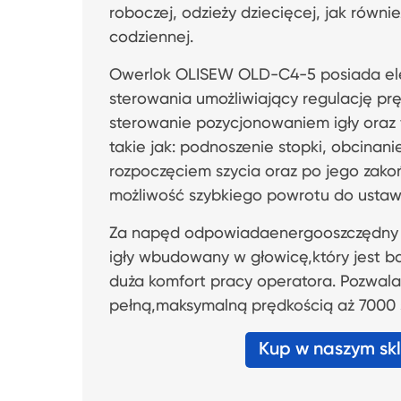
roboczej, odzieży dziecięcej, jak równie
codziennej.
Owerlok OLISEW OLD-C4-5 posiada ele
sterowania umożliwiający regulację prę
sterowanie pozycjonowaniem igły oraz
takie jak: podnoszenie stopki, obcinani
rozpoczęciem szycia oraz po jego zakoń
możliwość szybkiego powrotu do ustaw
Za napęd odpowiadaenergooszczędny s
igły wbudowany w głowicę,który jest ba
duża komfort pracy operatora. Pozwala
pełną,maksymalną prędkością aż 7000 
Kup w naszym sk