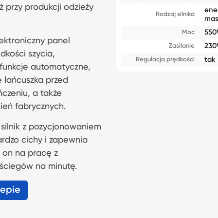
ż przy produkcji odzieży
ene
Rodzaj silnika
mas
55
Moc
ktroniczny panel
230
Zasilanie
dkości szycia,
tak
Regulacja prędkości
 funkcje automatyczne,
e łańcuszka przed
czeniu, a także
ień fabrycznych.
ilnik z pozycjonowaniem
rdzo cichy i zapewnia
 on na pracę z
ściegów na minutę.
lepie