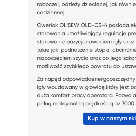
roboczej, odzieży dziecięcej, jak równie
codziennej.
Owerlok OLISEW OLD-C5-4 posiada ele
sterowania umożliwiający regulację prę
sterowanie pozycjonowaniem igły oraz
takie jak: podnoszenie stopki, obcinani
rozpoczęciem szycia oraz po jego zakoń
możliwość szybkiego powrotu do ustaw
Za napęd odpowiadaenergooszczędny s
igły wbudowany w głowicę,który jest ba
duża komfort pracy operatora. Pozwala
pełną,maksymalną prędkością aż 7000 
Kup w naszym sk