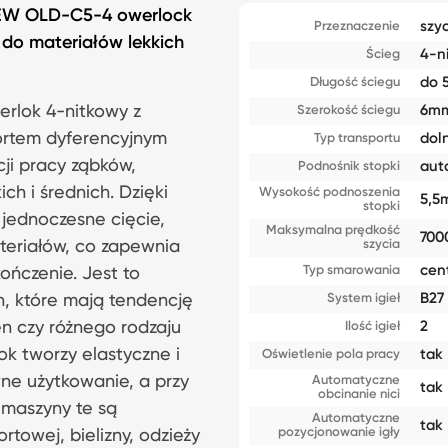
SEW OLD-C5-4 owerlock
szyc
Przeznaczenie
do materiałów lekkich
4-n
Ścieg
do 
Długość ściegu
rlok 4-nitkowy z
6m
Szerokość ściegu
ortem dyferencyjnym
dol
Typ transportu
ji pracy ząbków,
aut
Podnośnik stopki
ch i średnich. Dzięki
Wysokość podnoszenia
5,5
stopki
ą jednoczesne cięcie,
Maksymalna prędkość
700
teriałów, co zapewnia
szycia
cen
Typ smarowania
ończenie. Jest to
B27
in, które mają tendencję
System igieł
len czy różnego rodzaju
2
Ilość igieł
k tworzy elastyczne i
tak
Oświetlenie pola pracy
ne użytkowanie, a przy
Automatyczne
tak
obcinanie nici
 maszyny te są
Automatyczne
tak
pozycjonowanie igły
rtowej, bielizny, odzieży