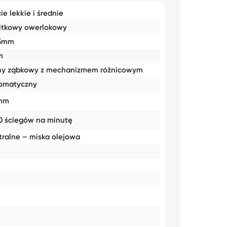
ie lekkie i średnie
itkowy owerlokowy
5mm
m
ny ząbkowy z mechanizmem różnicowym
omatyczny
mm
0 ściegów na minutę
tralne – miska olejowa