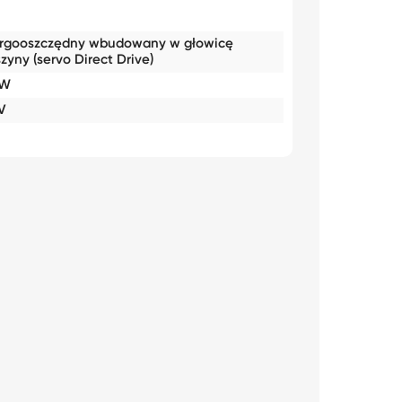
rgooszczędny wbudowany w głowicę
zyny (servo Direct Drive)
0W
V