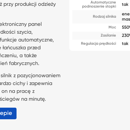
Automatyczne
ż przy produkcji odzieży
tak
podnoszenie stopki
ene
Rodzaj silnika
mas
ktroniczny panel
55
Moc
dkości szycia,
230
Zasilanie
 funkcje automatyczne,
tak
Regulacja prędkości
e łańcuszka przed
czeniu, a także
ień fabrycznych.
ilnik z pozycjonowaniem
rdzo cichy i zapewnia
 on na pracę z
ściegów na minutę.
lepie