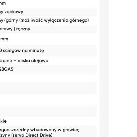
4mm
ny ząbkowy
ny/górny (możliwość wyłączenia górnego)
ałowy | ręczny
7mm
0 ściegów na minutę
tralne – miska olejowa
28GAS
skie
rgooszczędny wbudowany w głowicę
zyny (servo Direct Drive)