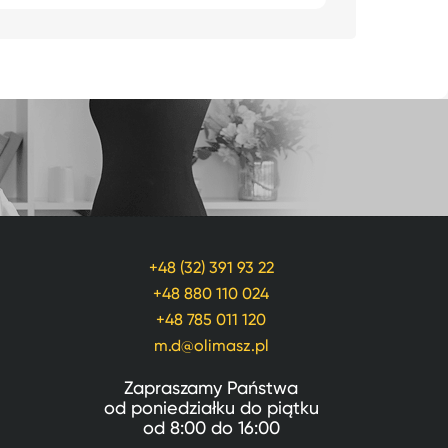
+48 (32) 391 93 22
+48 880 110 024
+48 785 011 120
m.d@olimasz.pl
Zapraszamy Państwa
od poniedziałku do piątku
od
8:00
do
16:00