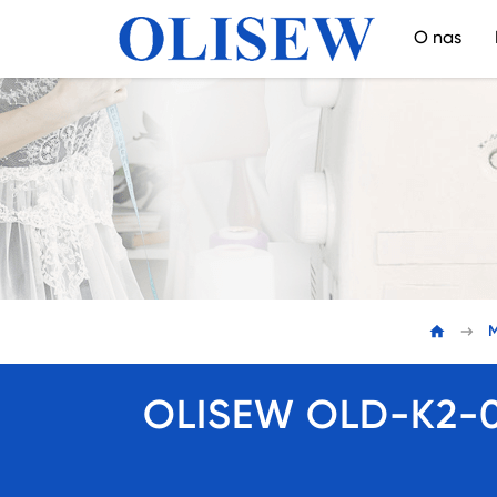
O nas
M
OLISEW OLD-K2-02