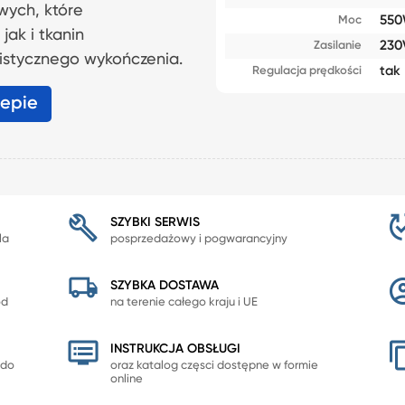
wych, które
55
Moc
jak i tkanin
230
Zasilanie
istycznego wykończenia.
tak
Regulacja prędkości
lepie
SZYBKI SERWIS
la
posprzedażowy i pogwarancyjny
SZYBKA DOSTAWA
od
na terenie całego kraju i UE
INSTRUKCJA OBSŁUGI
 do
oraz katalog częsci dostępne w formie
online