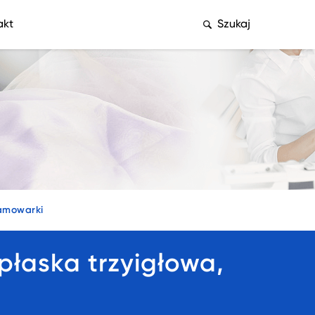
akt
Szukaj
amowarki
łaska trzyigłowa,