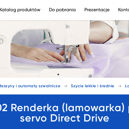
Katalog produktów
Do pobrania
Prezentacje
Kont
aszyny i automaty szwalnicze
Szycie lekkie i średnie
L
 Renderka (lamowarka) p
servo Direct Drive