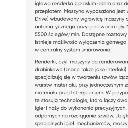
igłowa renderka z płaskim łożem oraz 
przeplotem. Maszyna wyposażona jest w 
Drive) wbudowany wgłowicę maszyny o
automatycznego pozycjonowania igły. 
5500 ściegów/min. Dostępne rozstawy 
Istnieje możliwość wyłączenia górnego
w centralny system smarowania.
Renderki, czyli maszyny do renderowan
drabinkowe (znane także jako interloki)
specjalizują się w tworzeniu szwów łąc
warstw materiału, przy jednoczesnym z
materiału przed strzępieniem. W przyp
te stosują technologię, która łączy dw
igieł i noży do wykonania precyzyjnych,
odpornych na rozciąganie szwów. Dzięk
specjalnych igieł imechanizmów, masz