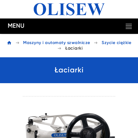
MENU
Maszyny i automaty szwalnicze
Szycie ciężkie
Łaciarki
Łaciarki