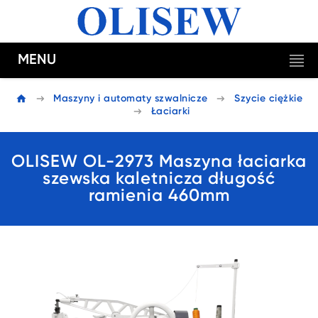
MENU
Maszyny i automaty szwalnicze
Szycie ciężkie
Łaciarki
OLISEW OL-2973 Maszyna łaciarka
szewska kaletnicza długość
ramienia 460mm