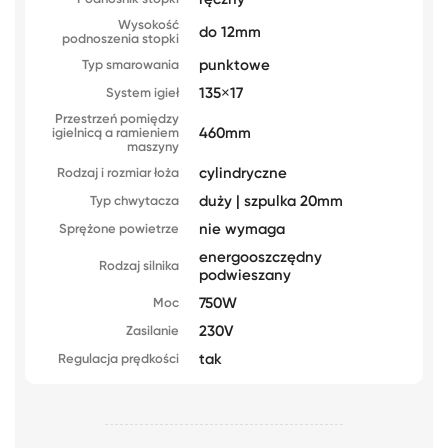
Wysokość
do 12mm
podnoszenia stopki
punktowe
Typ smarowania
135×17
System igieł
Przestrzeń pomiędzy
460mm
igielnicą a ramieniem
maszyny
cylindryczne
Rodzaj i rozmiar łoża
duży | szpulka 20mm
Typ chwytacza
nie wymaga
Sprężone powietrze
energooszczędny
Rodzaj silnika
podwieszany
750W
Moc
230V
Zasilanie
tak
Regulacja prędkości