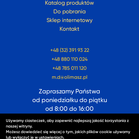
Katalog produktów
Do pobrania
Sklep internetowy
Kontakt
+48 (32) 391 93 22
+48 880 110 024
+48 785 011 120
m.d@olimasz.pl
Zapraszamy Państwa
od poniedziałku do piątku
od
8:00
do
16:00
Używamy ciasteczek, aby zapewnić najlepszą jakość korzystania z
naszej witryny.
Możesz dowiedzieć się więcej o tym, jakich plików cookie używamy
lub wyłączyć je w
ustawieniach
.