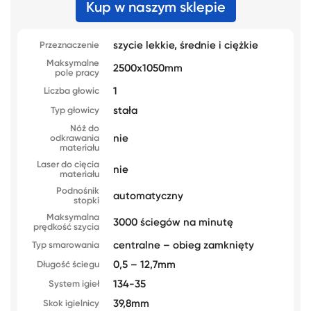
Kup w naszym sklepie
szycie lekkie, średnie i ciężkie
Przeznaczenie
Maksymalne
2500x1050mm
pole pracy
1
Liczba głowic
stała
Typ głowicy
Nóż do
nie
odkrawania
materiału
Laser do cięcia
nie
materiału
Podnośnik
automatyczny
stopki
Maksymalna
3000 ściegów na minutę
prędkość szycia
centralne – obieg zamknięty
Typ smarowania
0,5 – 12,7mm
Długość ściegu
134-35
System igieł
39,8mm
Skok igielnicy