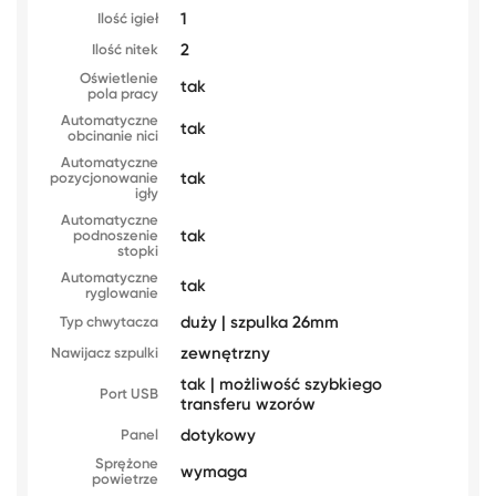
1
Ilość igieł
2
Ilość nitek
Oświetlenie
tak
pola pracy
Automatyczne
tak
obcinanie nici
Automatyczne
tak
pozycjonowanie
igły
Automatyczne
tak
podnoszenie
stopki
Automatyczne
tak
ryglowanie
duży | szpulka 26mm
Typ chwytacza
zewnętrzny
Nawijacz szpulki
tak | możliwość szybkiego
Port USB
transferu wzorów
dotykowy
Panel
Sprężone
wymaga
powietrze