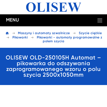
MENU
Maszyny i automaty szwalnicze
Szycie ciężkie
Pikowarki
Pikowarki - automaty programowalne z
polem szycia
OLISEW OLD-250105H Automat –
pikowarka do odszywania
zaprogramowanego wzoru o polu
szycia 2500x1050mm