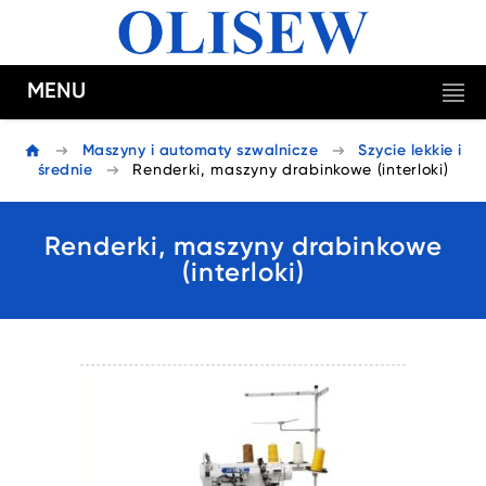
MENU
Maszyny i automaty szwalnicze
Szycie lekkie i
średnie
Renderki, maszyny drabinkowe (interloki)
Renderki, maszyny drabinkowe
(interloki)