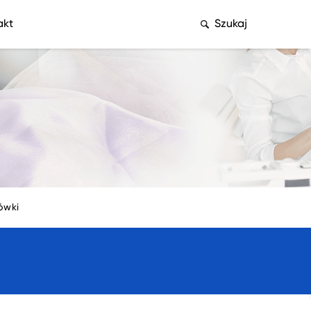
akt
Szukaj
ówki