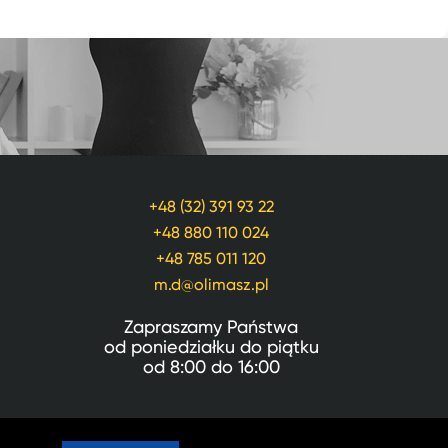
+48 (32) 391 93 22
+48 880 110 024
+48 785 011 120
m.d@olimasz.pl
Zapraszamy Państwa
od poniedziałku do piątku
od
8:00
do
16:00