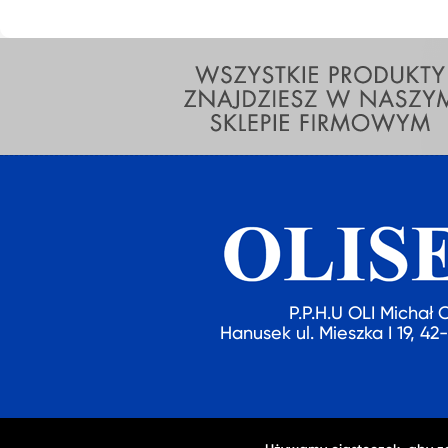
P.P.H.U OLI Michał 
Hanusek ul. Mieszka I 19, 4