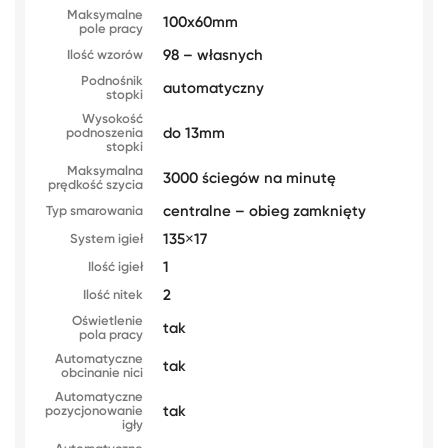
Maksymalne
100x60mm
pole pracy
98 – własnych
Ilość wzorów
Podnośnik
automatyczny
stopki
Wysokość
do 13mm
podnoszenia
stopki
Maksymalna
3000 ściegów na minutę
prędkość szycia
centralne – obieg zamknięty
Typ smarowania
135×17
System igieł
1
Ilość igieł
2
Ilość nitek
Oświetlenie
tak
pola pracy
Automatyczne
tak
obcinanie nici
Automatyczne
tak
pozycjonowanie
igły