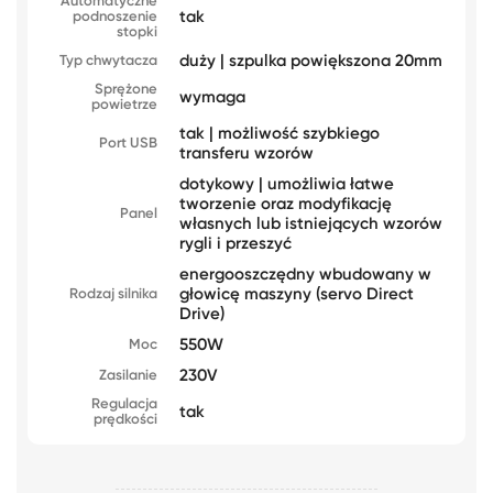
Automatyczne
tak
podnoszenie
stopki
duży | szpulka powiększona 20mm
Typ chwytacza
Sprężone
wymaga
powietrze
tak | możliwość szybkiego
Port USB
transferu wzorów
dotykowy | umożliwia łatwe
tworzenie oraz modyfikację
Panel
własnych lub istniejących wzorów
rygli i przeszyć
energooszczędny wbudowany w
głowicę maszyny (servo Direct
Rodzaj silnika
Drive)
550W
Moc
230V
Zasilanie
Regulacja
tak
prędkości