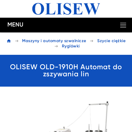
MENU
Maszyny i automaty szwalnicze
Szycie ciężkie
Ryglówki
OLISEW OLD-1910H Automat do
zszywania lin