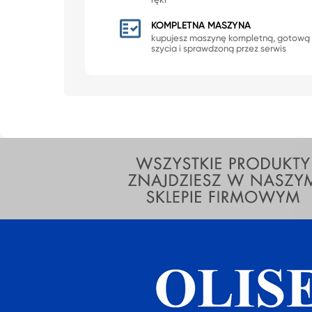
ręki
KOMPLETNA MASZYNA
kupujesz maszynę kompletną, gotową
szycia i sprawdzoną przez serwis