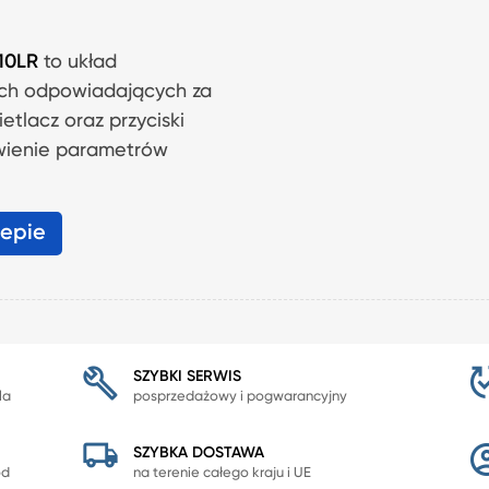
10LR
to układ
tkach odpowiadających za
etlacz oraz przyciski
awienie parametrów
lepie
SZYBKI SERWIS
la
posprzedażowy i pogwarancyjny
SZYBKA DOSTAWA
od
na terenie całego kraju i UE