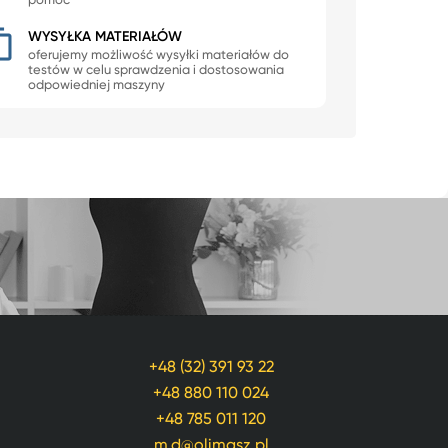
pomoc
WYSYŁKA MATERIAŁÓW
oferujemy możliwość wysyłki materiałów do
testów w celu sprawdzenia i dostosowania
odpowiedniej maszyny
+48 (32) 391 93 22
+48 880 110 024
+48 785 011 120
m.d@olimasz.pl