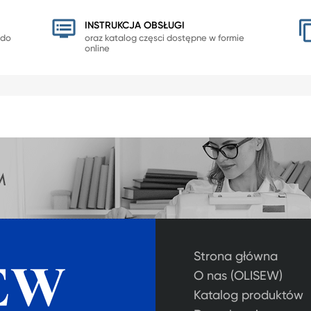
INSTRUKCJA OBSŁUGI
 do
oraz katalog częsci dostępne w formie
online
Strona główna
O nas (OLISEW)
Katalog produktów