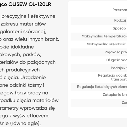
orąco OLISEW OL-120LR
Przezna
precyzyjne i efektywne
Rodzaj 
 zakresu materiałów
Sposób 
alanterii skórzanej,
Maksymalna temperatura 
 oraz wielu innych branż.
Maksymalna szerokość 
ybkie idokładne
Prędkość pr
wakowych, pasków,
Długość od
ateriałów do pożądanych
Podajnik
ch produkcyjnych
Regulacja docisku
 cięcia. Urządzenie
transport
ne odcinki taśmy i
Regulacja ilości ciętych ele
zegów (przy pracy na
Zatapianie b
zypadku cięcia materiałów
Zas
parametry wprowadza się
ego z wyświetlaczem.
nie (równolegle),