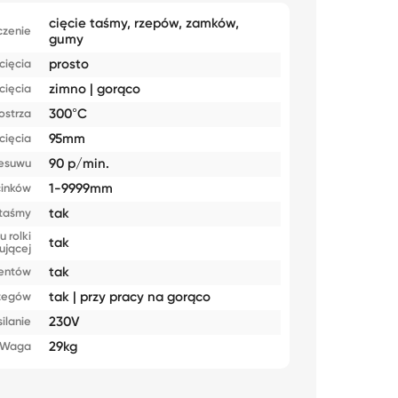
cięcie taśmy, rzepów, zamków,
czenie
gumy
prosto
cięcia
zimno | gorąco
cięcia
300°C
ostrza
95mm
cięcia
90 p/min.
zesuwu
1-9999mm
cinków
tak
 taśmy
 rolki
tak
ującej
tak
mentów
tak | przy pracy na gorąco
rzegów
230V
ilanie
29kg
Waga