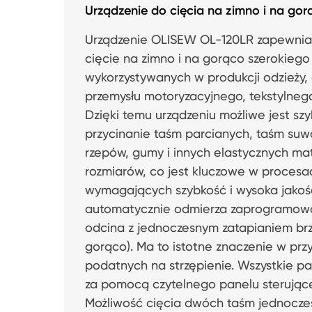
Urządzenie do cięcia na zimno i na g
Urządzenie OLISEW OL-120LR zapewnia 
cięcie na zimno i na gorąco szerokiego
wykorzystywanych w produkcji odzieży, g
przemysłu motoryzacyjnego, tekstylnego
Dzięki temu urządzeniu możliwe jest sz
przycinanie taśm parcianych, taśm su
rzepów, gumy i innych elastycznych m
rozmiarów, co jest kluczowe w procesa
wymagających szybkość i wysoka jakość
automatycznie odmierza zaprogramowa
odcina z jednoczesnym zatapianiem br
gorąco). Ma to istotne znaczenie w pr
podatnych na strzępienie. Wszystkie 
za pomocą czytelnego panelu sterując
Możliwość cięcia dwóch taśm jednocześ