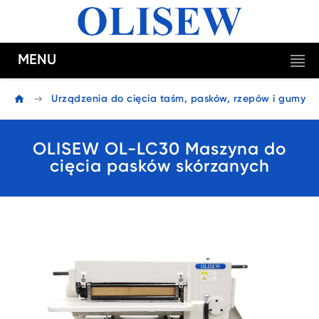
MENU
Urządzenia do cięcia taśm, pasków, rzepów i gumy
OLISEW OL-LC30 Maszyna do
cięcia pasków skórzanych