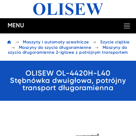
MENU
Maszyny i automaty szwalnicze
Szycie ciężkie
Maszyny do szycia długoramienne
Maszyny do
szycia długoramienne 2-igłowe z potrójnym transportem
OLISEW OL-4420H-L40
Stębnówka dwuigłowa, potrójny
transport długoramienna