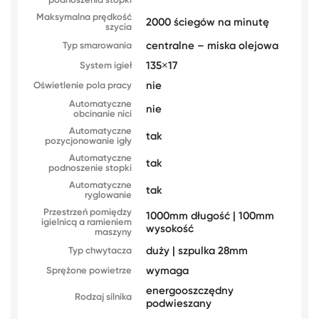
podnoszenia stopki
Maksymalna prędkość
2000 ściegów na minutę
szycia
centralne – miska olejowa
Typ smarowania
135×17
System igieł
nie
Oświetlenie pola pracy
Automatyczne
nie
obcinanie nici
Automatyczne
tak
pozycjonowanie igły
Automatyczne
tak
podnoszenie stopki
Automatyczne
tak
ryglowanie
Przestrzeń pomiędzy
1000mm długość | 100mm
igielnicą a ramieniem
wysokość
maszyny
duży | szpulka 28mm
Typ chwytacza
wymaga
Sprężone powietrze
energooszczędny
Rodzaj silnika
podwieszany