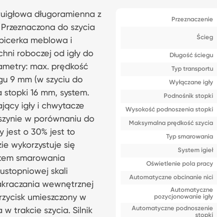
igłowa długoramienna z
Przeznaczenie
. Przeznaczona do szycia
Ścieg
apicerka meblowa i
ni roboczej od igły do
Długość ściegu
ametry: max. prędkość
Typ transportu
gu 9 mm (w szyciu do
Wyłączane igły
a stopki 16 mm, system.
Podnośnik stopki
ący igły i chwytacze
Wysokość podnoszenia stopki
aszynie w porównaniu do
Maksymalna prędkość szycia
jest o 30% jest to
Typ smarowania
ie wykorzystuje się
System igieł
ystem smarowania
Oświetlenie pola pracy
kustopniowej skali
Automatyczne obcinanie nici
akraczania wewnętrznej
Automatyczne
Przycisk umieszczony w
pozycjonowanie igły
Automatyczne podnoszenie
 w trakcie szycia. Silnik
stopki