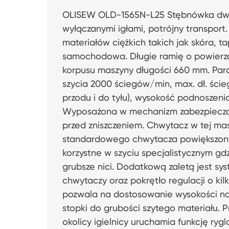
OLISEW OLD-1565N-L25 Stębnówka dwu
wyłączanymi igłami, potrójny transport
materiałów ciężkich takich jak skóra, t
samochodowa. Długie ramię o powierzch
korpusu maszyny długości 660 mm. Par
szycia 2000 ściegów/min, max. dł. ście
przodu i do tyłu), wysokość podnoszeni
Wyposażona w mechanizm zabezpieczaj
przed zniszczeniem. Chwytacz w tej m
standardowego chwytacza powiększony 
korzystne w szyciu specjalistycznym gdz
grubsze nici. Dodatkową zaletą jest s
chwytaczy oraz pokrętło regulacji o kil
pozwala na dostosowanie wysokości n
stopki do grubości szytego materiału. 
okolicy igielnicy uruchamia funkcję rygla