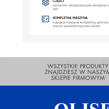
CZĘŚCI
zamienne i eksploatacyjne dostępne 
ręki
KOMPLETNA MASZYNA
kupujesz maszynę kompletną, gotową
szycia i sprawdzoną przez serwis