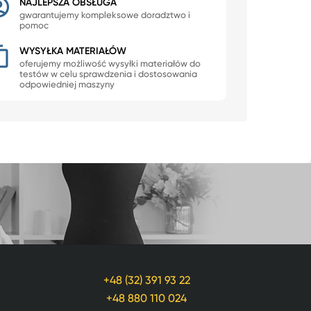
NAJLEPSZA OBSŁUGA
gwarantujemy kompleksowe doradztwo i
pomoc
WYSYŁKA MATERIAŁÓW
oferujemy możliwość wysyłki materiałów do
testów w celu sprawdzenia i dostosowania
odpowiedniej maszyny
+48 (32) 391 93 22
+48 880 110 024