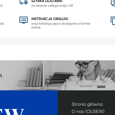
SZYBKA DOSTAWA
od
na terenie całego kraju i UE
INSTRUKCJA OBSŁUGI
 do
oraz katalog częsci dostępne w formie
online
Strona główna
O nas (OLISEW)