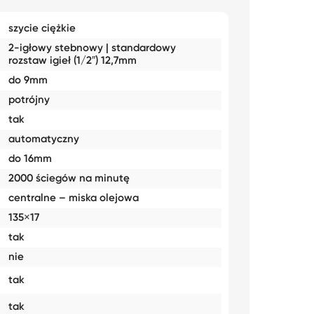
szycie ciężkie
2-igłowy stebnowy | standardowy
rozstaw igieł (1/2″) 12,7mm
do 9mm
potrójny
tak
automatyczny
do 16mm
2000 ściegów na minutę
centralne – miska olejowa
135×17
tak
nie
tak
tak