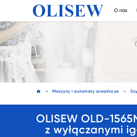
O nas
Maszyny i automaty szwalnicze
Szy
OLISEW OLD-1565N
z wyłączanymi igł