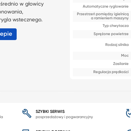
średnio w głowicy
Automatyczne ryglowanie
onowania,
Przestrzeń pomiędzy igielnicą
a ramieniem maszyny
rygla wstecznego.
Typ chwytacza
lepie
Sprężone powietrze
Rodzaj silnika
Moc
Zasilanie
Regulacja prędkości
SZYBKI SERWIS
la
posprzedażowy i pogwarancyjny