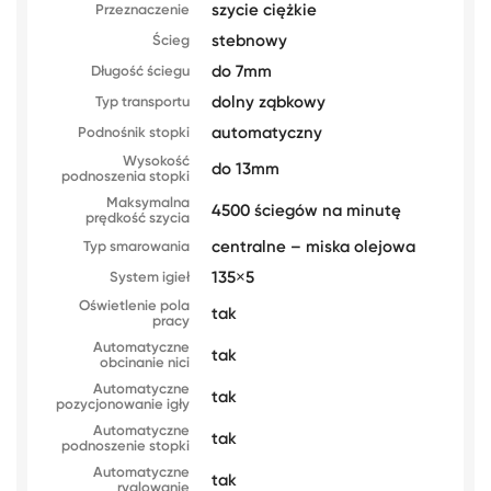
szycie ciężkie
Przeznaczenie
stebnowy
Ścieg
do 7mm
Długość ściegu
dolny ząbkowy
Typ transportu
automatyczny
Podnośnik stopki
Wysokość
do 13mm
podnoszenia stopki
Maksymalna
4500 ściegów na minutę
prędkość szycia
centralne – miska olejowa
Typ smarowania
135×5
System igieł
Oświetlenie pola
tak
pracy
Automatyczne
tak
obcinanie nici
Automatyczne
tak
pozycjonowanie igły
Automatyczne
tak
podnoszenie stopki
Automatyczne
tak
ryglowanie