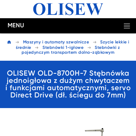
MENU
Maszyny i automaty szwalnicze
Szycie lekkie i
średnie
Stebnówki 1-igłowe
Stebnówki z
pojedynczym transportem dolno-ząbkowym
OLISEW OLD-8700H-7 Stębnówka
jednoigłowa z dużym chwytaczem
i funkcjami automatycznymi, servo
Direct Drive (dł. ściegu do 7mm)