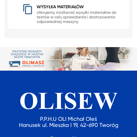
WYSYŁKA MATERIAŁÓW
oferujemy możliwość wysyłki materiałów do
testów w celu sprawdzenia i dostosowania
odpowiedniej maszyny
P.P.H.U OLI Michał Oleś
Hanusek ul. Mieszka I 19, 42-690 Tworóg