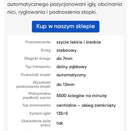
automatycznego pozycjonowani igły, obcinania
nici, ryglowania i podnoszenia stopki.
Kup w naszym sklepie
szycie lekkie i średnie
Przeznaczenie
stebnowy
Ścieg
do 7mm
Długość ściegu
dolny ząbkowy
Typ transportu
automatyczny
Podnośnik stopki
Wysokość
do 13mm
podnoszenia stopki
Maksymalna
5500 ściegów na minutę
prędkość szycia
centralne – obieg zamknięty
Typ smarowania
135×5
System igieł
Oświetlenie pola
tak
pracy