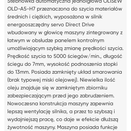
Stebnówka automatyczna jednoigłowa OLISEW
OLD-A5-H7 przeznaczona do szycia materiałów
średnich i ciężkich, wyposażona w silnik
energooszczędny servo Direct Drive
wbudowany w głowicę maszyny zintegrowany z
łatwym w obsłudze panelem kontrolnym
umożliwiającym szybką zmianę prędkości szycia.
Prędkość szycia to 5000 ściegów/min., długość
ściegu do 7mm, wysokość podnoszenia stopki
do 13mm. Posiada zamknięty układ smarowania
(brak typowej miski olejowej). Niewielka ilość
oleju znajduje się w zamkniętym zbiorniku
zabezpieczającym przed jego zabrudzeniem.
Nowoczesna konstrukcja maszyny zapewnia
lepszą wentylację silnika, a przez to szybszą i
wydajniejszą pracę, co daje w efekcie dłuższą
żywotność maszyny. Maszyna posiada funkcje