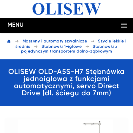
MENU
Maszyny i automaty szwalnicze
Szycie lekkie i
średnie
Stebnówki 1-igłowe
Stebnówki z
pojedynczym transportem dolno-ząbkowym
OLISEW OLD-A5S-H7 Stębnówka
jednoigłowa z funkcjami
automatycznymi, servo Direct
Drive (dł. ściegu do 7mm)