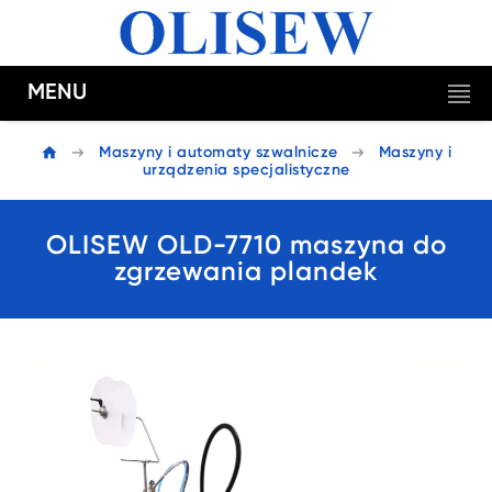
MENU
Maszyny i automaty szwalnicze
Maszyny i
urządzenia specjalistyczne
OLISEW OLD-7710 maszyna do
zgrzewania plandek