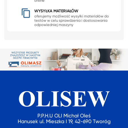
online
WYSYŁKA MATERIAŁÓW
oferujemy możliwość wysyłki materiałów do
testów w celu sprawdzenia i dostosowania
odpowiedniej maszyny
P.P.H.U OLI Michał Oleś
Hanusek ul. Mieszka I 19, 42-690 Tworóg