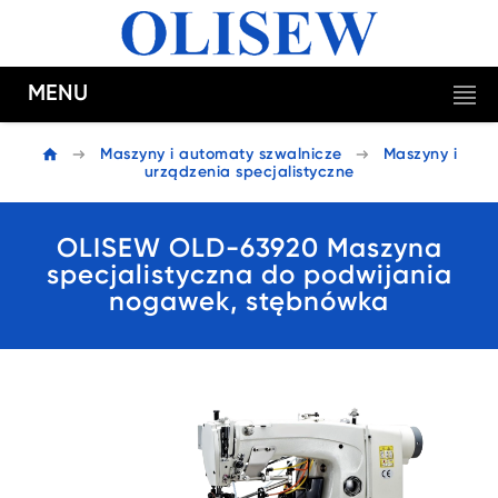
MENU
Maszyny i automaty szwalnicze
Maszyny i
urządzenia specjalistyczne
OLISEW OLD-63920 Maszyna
specjalistyczna do podwijania
nogawek, stębnówka