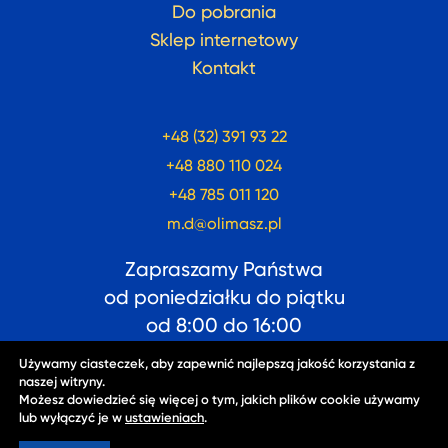
Do pobrania
Sklep internetowy
Kontakt
+48 (32) 391 93 22
+48 880 110 024
+48 785 011 120
m.d@olimasz.pl
Zapraszamy Państwa
od poniedziałku do piątku
od
8:00
do
16:00
Używamy ciasteczek, aby zapewnić najlepszą jakość korzystania z
naszej witryny.
Możesz dowiedzieć się więcej o tym, jakich plików cookie używamy
lub wyłączyć je w
ustawieniach
.
2025 ©
OLISEW
. Wszelkie prawa zastrzeżone.
Polityka